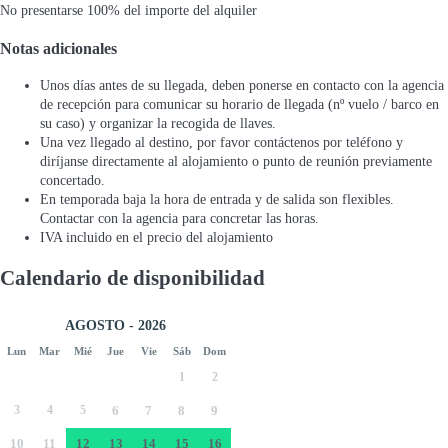
No presentarse
100% del importe del alquiler
Notas adicionales
Unos días antes de su llegada, deben ponerse en contacto con la agencia
de recepción para comunicar su horario de llegada (nº vuelo / barco en
su caso) y organizar la recogida de llaves.
Una vez llegado al destino, por favor contáctenos por teléfono y
diríjanse directamente al alojamiento o punto de reunión previamente
concertado.
En temporada baja la hora de entrada y de salida son flexibles.
Contactar con la agencia para concretar las horas.
IVA incluido en el precio del alojamiento
Calendario de disponibilidad
AGOSTO - 2026
Lun
Mar
Mié
Jue
Vie
Sáb
Dom
1
2
3
4
5
6
7
8
9
10
11
12
13
14
15
16