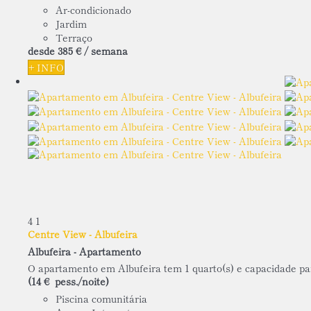
Ar-condicionado
Jardim
Terraço
desde
385 €
/ semana
+ INFO
4
1
Centre View - Albufeira
Albufeira -
Apartamento
O apartamento em Albufeira tem 1 quarto(s) e capacidade para
(14 € pess./noite)
Piscina comunitária