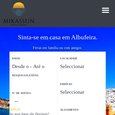
M
e
n
ú
Sinta-se em casa em Albufeira.
Férias em família ou com amigos.
DATAS
LOCALIDADE
PESQUISA FLEXÍVEL
EDIFÍCIO
N.º DE NOITES:
Aplicar
ALOJAMENTO
As suas datas são flexíveis?