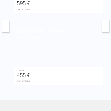
595 €
por semana
Odete Beach - Albufeira
ALBUFEIRA
DESDE
455 €
por semana