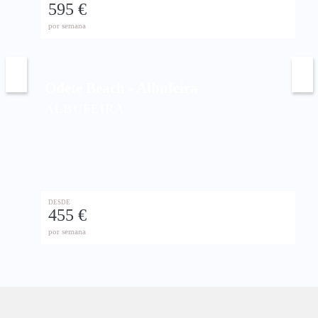
595 €
por semana
Odete Beach - Albufeira
ALBUFEIRA
DESDE
455 €
por semana