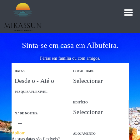
M
e
n
ú
Sinta-se em casa em Albufeira.
Férias em família ou com amigos.
DATAS
LOCALIDADE
PESQUISA FLEXÍVEL
EDIFÍCIO
N.º DE NOITES:
Aplicar
ALOJAMENTO
As suas datas são flexíveis?