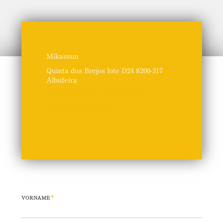
Mikassun
Quinta dos Brejos lote D24 8200-317
Albufeira
+351963087292 / +351967981468
info@mikassun.com
VORNAME
*