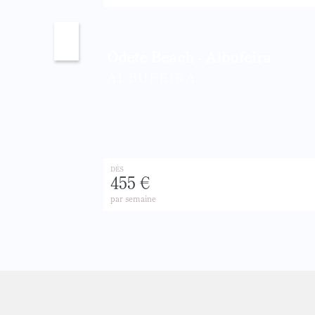
Odete Beach - Albufeira
ALBUFEIRA
DÈS
455 €
par semaine