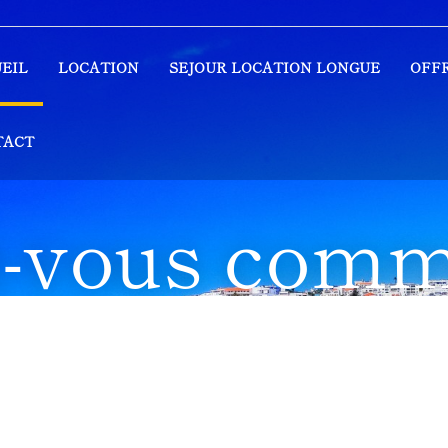
EIL
LOCATION
SEJOUR LOCATION LONGUE
OFF
TACT
z-vous comm
us à Albufei