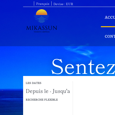
Français
Devise :
EUR
ACCU
CON
Sente
vo
LES DATES
RECHERCHE FLEXIBLE