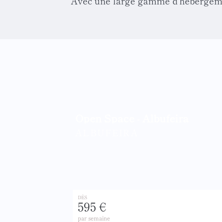
Avec une large gamme d'hébergemen
Open Space - Albufeira
ALBUFEIRA
DÈS
595 €
par semaine