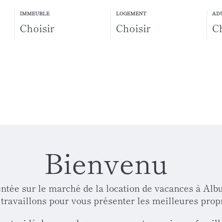
Vacances en famille ou entre amis.
IMMEUBLE
LOGEMENT
AD
Bienvenu
e sur le marché de la location de vacances à Albufe
ravaillons pour vous présenter les meilleures propr