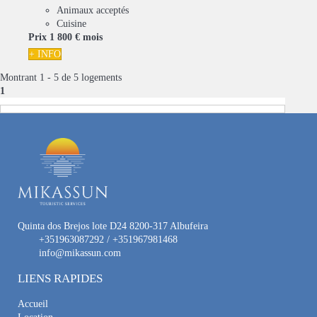
Animaux acceptés
Cuisine
Prix
1 800 €
mois
+ INFO
Montrant 1 - 5 de 5 logements
1
Quinta dos Brejos lote D24 8200-317 Albufeira
+351963087292 / +351967981468
info@mikassun.com
LIENS RAPIDES
Accueil