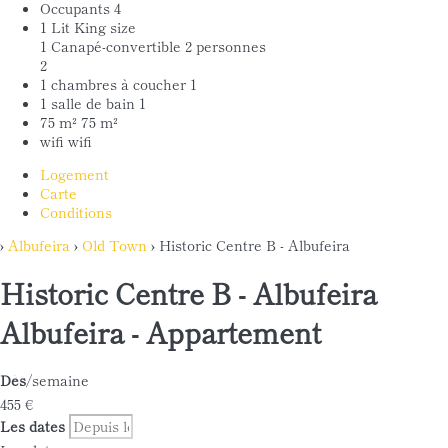
Occupants
4
1 Lit King size
1 Canapé-convertible 2 personnes
2
1 chambres à coucher
1
1 salle de bain
1
75 m²
75 m²
wifi
wifi
Logement
Carte
Conditions
›
Albufeira
›
Old Town
› Historic Centre B - Albufeira
Historic Centre B - Albufeira
Albufeira -
Appartement
Dès
/semaine
455
€
Les dates