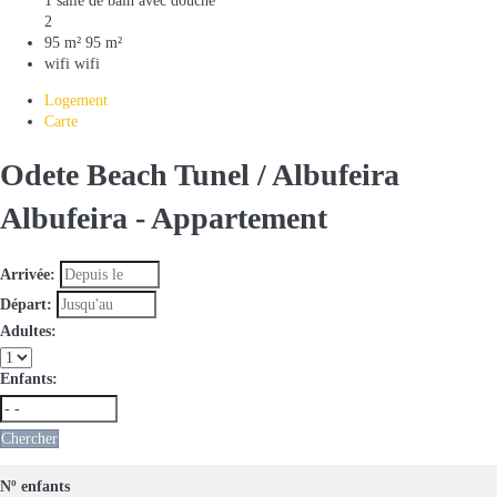
1 salle de bain avec douche
2
95 m²
95 m²
wifi
wifi
Logement
Carte
Odete Beach Tunel / Albufeira
Albufeira -
Appartement
Arrivée:
Départ:
Adultes:
Enfants:
Chercher
Nº enfants